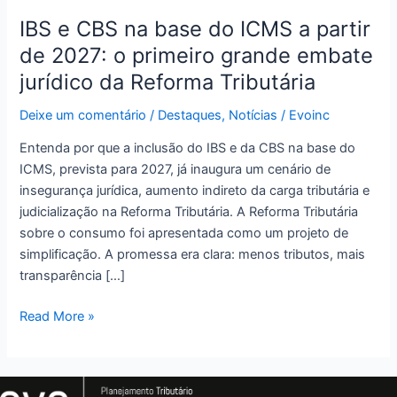
o
primeiro
IBS e CBS na base do ICMS a partir
grande
de 2027: o primeiro grande embate
embate
jurídico da Reforma Tributária
jurídico
da
Deixe um comentário
/
Destaques
,
Notícias
/
Evoinc
Reforma
Entenda por que a inclusão do IBS e da CBS na base do
Tributária
ICMS, prevista para 2027, já inaugura um cenário de
insegurança jurídica, aumento indireto da carga tributária e
judicialização na Reforma Tributária. A Reforma Tributária
sobre o consumo foi apresentada como um projeto de
simplificação. A promessa era clara: menos tributos, mais
transparência […]
Read More »