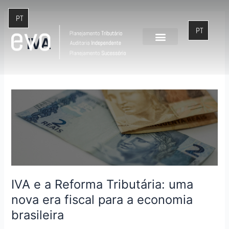
Ir
para
o
IVA
conteúdo
IVA
e
a
Reforma
Tributária:
uma
nova
era
IVA e a Reforma Tributária: uma
fiscal
nova era fiscal para a economia
para
brasileira
a