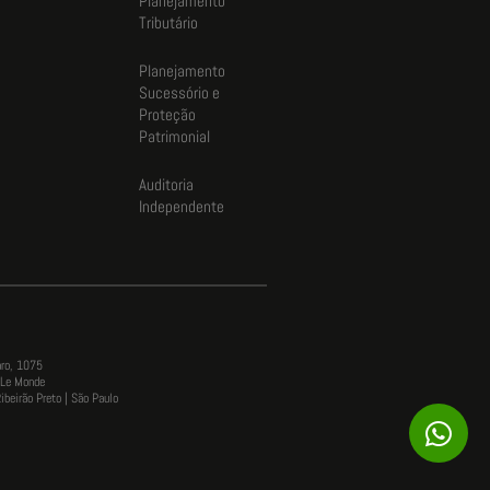
Planejamento
Tributário
Planejamento
Sucessório e
Proteção
Patrimonial
Auditoria
Independente
aro, 1075
o Le Monde
ibeirão Preto | São Paulo