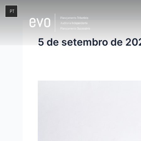
Ir
para
o
conteúdo
5 de setembro de 20
Decisões
do
CARF
ampliam
definição
de
insumos