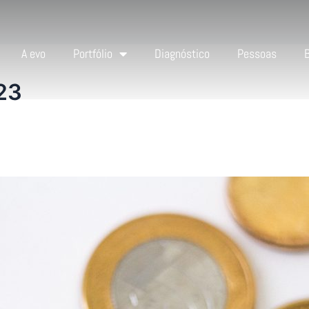
A evo
Portfólio
Diagnóstico
Pessoas
23