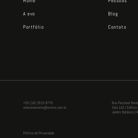
Home
Pessoas
A evo
Blog
Portfólio
Contato
+55 (16) 3515-9770
Rua Paschoal Bard
relacionamento@evoinc.com.br
Sala 142 | Edifíci
Jardim Botânico | R
Política de Privacidade.