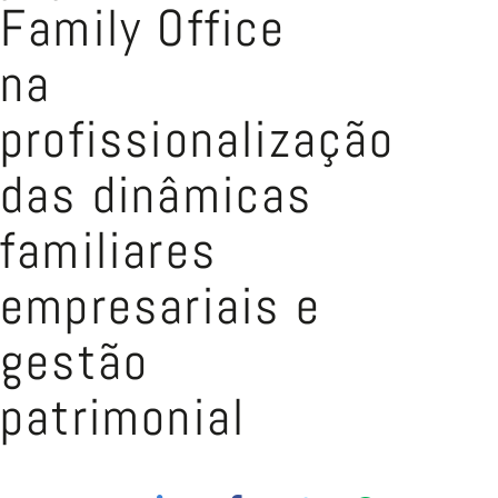
Family Office
na
profissionalização
das dinâmicas
familiares
empresariais e
gestão
patrimonial
L
F
T
W